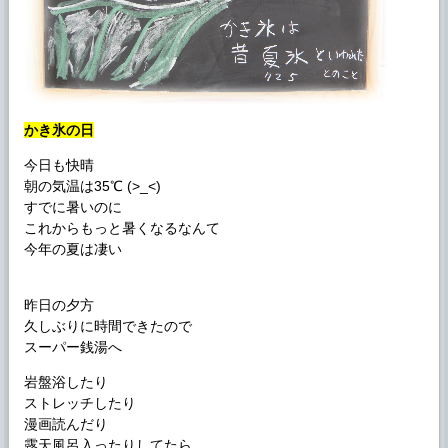
かき氷の日
今日も快晴
朝の気温は35℃ (>_<)
すでに暑いのに
これからもっと暑くなるなんて
今年の夏は凄い
昨日の夕方
久しぶりに時間できたので
スーパー銭湯へ
岩盤浴したり
ストレッチしたり
漫画読んだり
露天風呂入ったりしてたら