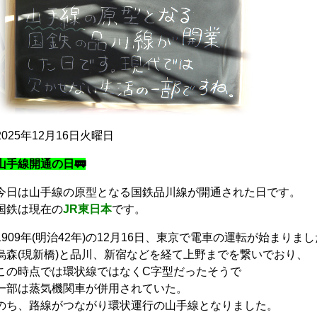
2025年12月16日火曜日
山手線開通の日🚃
今日は山手線の原型となる国鉄品川線が開通された日です。
国鉄は現在の
JR東日本
です。
1909年(明治42年)の12月16日、東京で電車の運転が始まりま
烏森(現新橋)と品川、新宿などを経て上野までを繋いでおり、
この時点では環状線ではなくC字型だったそうで
一部は蒸気機関車が併用されていた。
のち、路線がつながり環状運行の山手線となりました。