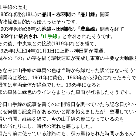
山手線の歴史
1885年(明治18年)の
品川～赤羽間
の
『品川線』
開業
貨物輸送目的から始まったそうです。
1903年(明治36年)の
池袋～田端間
の
『豊島線』
開業を経て
1909年に
統合され
『山手線』
と命名されたそうです。
その後、中央線との接続(1919年)などを経て、
1925年(大正14年)11月1日に上野～神田間が開通、
現在の『の』の字を描く環状運転が完成し東京の主要な大動脈
ちなみに山手線の車両の色は当時から緑だった訳ではないそう
開業時は茶色、1961年に黄色、1963年から緑色になったそう
最初は車両全体が緑色でした。1985年になると
銀の車体に緑色のラインをまとった車両が登場したそうです。
今日山手線の記事を書くのに開通日を調べていたら記念日がい
なぜ何個も記念日があるのかと頭を抱えましたが、整理してい
長い時間、経緯を経て、今の山手線の形になっているのを
目の当たりにし、時代の流れを感じました。
当たり前に使っている線路にも、積み重ねられた時間があるん