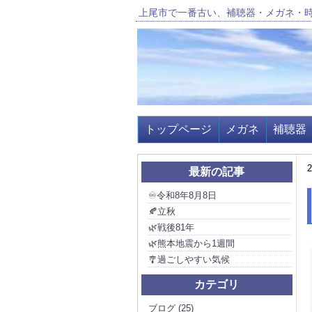
上尾市で一番古い、補聴器・メガネ・
トップページ
メガネ
補聴器
2
最新の記事
♾️令和8年8月8日
🍂立秋
🌿戦後81年
🌿熊本地震から1週間
🎐過ごしやすい気候
カテゴリ
ブログ (25)