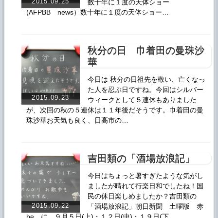
2015.09.25
数十年に１度の天体ショー
(AFPBB news）数十年に１度の天体ショー…
秋分の日 巾着田の曼珠沙
華
今日は 秋分の日祖先を敬い、亡くなっ
た人を忍ぶ日ですね。今回はシルバー
2015.09.23
ウィークとして５連休もありました
が、次回の秋の５連休は１１年後だそうです。巾着田の曼
珠沙華お天気も良く、日高市の…
吉田類の「酒場放浪記」
今日はちょっと暑すぎたような気がし
ましたが晴れて行楽日和でしたね！国
民の休日楽しめましたか？吉田類の
2015.09.22
「酒場放浪記」朝日新聞 土曜版 赤
be に、９月５日(上)・１２日(中)・１９日(下…