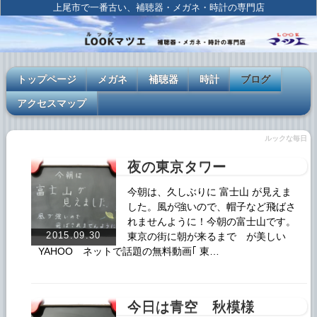
上尾市で一番古い、補聴器・メガネ・時計の専門店
トップページ
メガネ
補聴器
時計
ブログ
アクセスマップ
ルックな毎日
夜の東京タワー
今朝は、久しぶりに 富士山 が見えま
した。風が強いので、帽子など飛ばさ
れませんように！今朝の富士山です。
2015.09.30
東京の街に朝が来るまで が美しい
YAHOO ネットで話題の無料動画｢ 東…
今日は青空 秋模様