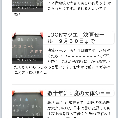
て２夜連続で大きく美しいお月さま が
2015.09.27
見られそうです。晴れるといいです
ね！
LOOKマツエ 決算セー
ル ９月３０日まで
決算セール あと４日間です！お急ぎ
ください ε＝＝＝＝＝＝＝＝ヘ(^▽ﾟ)
2015.09.26
ﾉ ｲｿｹﾞｰ!!これから旅行に行かれる方が
たくさんいらっしゃると思います。お出かけ前にメガネの
見え方・掛け具合…
数十年に１度の天体ショー
暑さ 寒さ も 彼岸まで…朝晩の気温差
が大きいので、日中は暑いと思っても
１枚上着を持って歩くと 安心ですね！