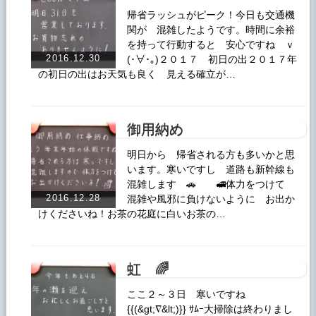
帰省ラッシュがピーク！今日も交通機
関が 混雑したようです。時間に余裕
を持って行動すると 安心ですね ｖ
2016.12.30
(･∀･｡)２０１７ 初日の出２０１７年
の初日の出はお天気も良く 見える確立が…
御用納め
明日から 帰省される方も多いかと思
います。寒いですし 道路も新幹線も
混雑します 🚗 🚅体力をつけて
2016.12.28
混雑や風邪に負けないように お出か
けくださいね！お茶の花庭に白いお茶の…
虹 🌈
ここ２～３日 寒いですね
{{(&gt;∇&lt;)}} ｻﾑｰ大掃除は終わりまし