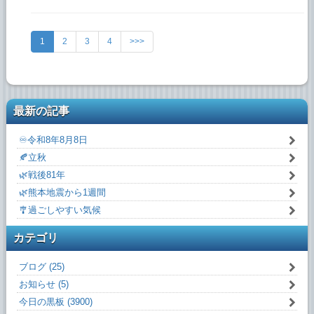
1
2
3
4
>>>
最新の記事
♾️令和8年8月8日
🍂立秋
🌿戦後81年
🌿熊本地震から1週間
🎐過ごしやすい気候
カテゴリ
ブログ (25)
お知らせ (5)
今日の黒板 (3900)