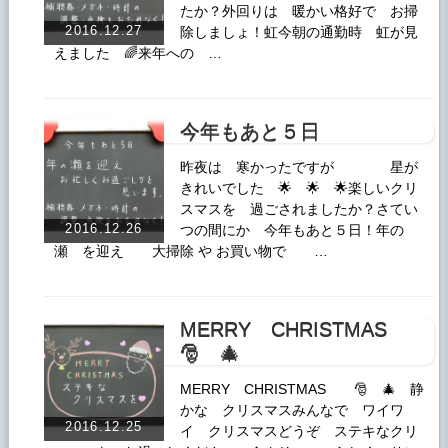
たか？外回りは 暖かい格好で お掃
2016.12.27
除しましょ！虹今朝の通勤時 虹が見
えました 🌈来年への …
今年もあと５日
昨夜は 寒かったですが 星が
きれいでした 🌟 🌟 🌟楽しいクリ
スマスを 過ごされましたか？さてい
2016.12.26
つの間にか 今年もあと５日！年の
瀬 を迎え 大掃除 や お買い物で …
MERRY CHRISTMAS
🎅 🎄
MERRY CHRISTMAS 🎅 🎄 静
かな クリスマスみんなで ワイワ
2016.12.25
イ クリスマスどうぞ ステキなクリ