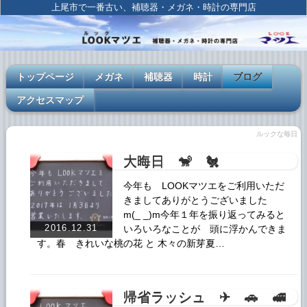
上尾市で一番古い、補聴器・メガネ・時計の専門店
トップページ
メガネ
補聴器
時計
ブログ
アクセスマップ
ルックな毎日
大晦日 🐒 🐔
今年も LOOKマツエをご利用いただ
きましてありがとうございました
m(_ _)m今年１年を振り返ってみると
2016.12.31
いろいろなことが 頭に浮かんできま
す。春 きれいな桃の花 と 木々の新芽夏…
帰省ラッシュ ✈ 🚗 🚅