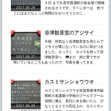
５日 まで久喜市菖蒲町の各会場で開催
2017.05.28
されるそうです。ラベンダーは 色づ
くにはまだちょっと時間がかかりそうとのこ…
谷津観音堂のアジサイ
今朝 何気なく谷津観音堂を見たらア
ジサイが蕾になっているのに気がつき
ました。さっそく カメラを持って谷
2017.05.27
津観音堂へ 📷まだ 殆ど蕾ですが
咲いているところもあったので 写真を撮ってきま…
カスミサンショウウオ
カスミサンショウウオ佐賀県唐津市鎮
西町の名護屋小学校のプールでプール
清掃に備え 前日に水を抜いたら 少
2017.05.26
なくとも１００匹以上の カスミサン