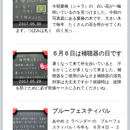
今朝夏椿（シャラ）の 白い花が一輪
咲いているのを見つけました。今朝の
写真庭にある夏椿の木です。大きい木
2017.05.30
で毎年 たくさんの花を咲かせてくれ
ます。つぼみは丸く 白く光っ…
６月６日は補聴器の日です
暑くなって来て外を歩いていると 汗
をかくことが多くなって来ました。補
聴器をご使用のみなさま補聴器の湿気
2017.05.29
対策は大丈夫ですか？就寝時は 故障
を防ぐために必ず乾燥ケースに入れてくださいね…
ブルーフェスティバル
あやめ と ラベンダー の ブルーフェ
スティバル！今年も ６月４日 ～ ２