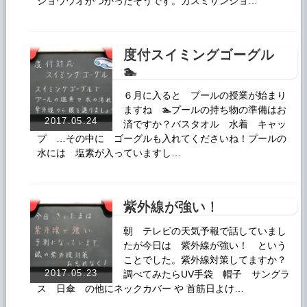
ショウウオがつかったそうです。カスミサンショ…
度付スイミングゴーグル
🏊
６月に入ると プールの授業が始まり
ますね 🏊プールの持ち物の準備はお
2017.05.24
済ですか？バスタオル 水着 キャッ
プ …その中に ゴーグルも入れてくださいね！プールの
水には 塩素が入っていますし…
紫外線が強い！
朝 テレビの天気予報で話していまし
たが今日は 紫外線が強い！ という
ことでした。紫外線対策してますか？
2017.05.23
調べてみたらUV手袋 帽子 サングラ
ス 日傘 の他にネックカバー や 首筋日よけ…