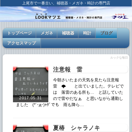
上尾市で一番古い、補聴器・メガネ・時計の専門店
トップページ
メガネ
補聴器
時計
ブログ
アクセスマップ
ルックな毎日
注意報 雷
今朝さいたまの天気を見たら注意報
雷 🌩 と出ていました。テレビで
は 落雷のある所も… と話していた
2017.05.31
ので雷やだなぁ と思いながら通勤し
ました (*´･д･)ｬﾀﾞでも 雨も降ら…
夏椿 シャラノキ