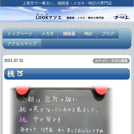
上尾市で一番古い、補聴器・メガネ・時計の専門店
トップページ
メガネ
補聴器
時計
ブログ
アクセスマップ
2021.07.31
カテゴリ：今日の黒板
桃 🍑