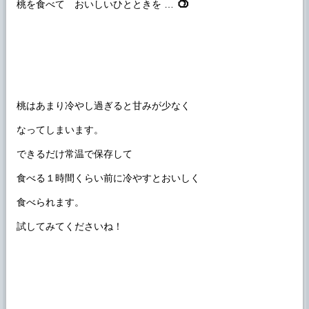
🍑
桃を食べて おいしいひとときを …
桃はあまり冷やし過ぎると甘みが少なく
なってしまいます。
できるだけ常温で保存して
食べる１時間くらい前に冷やすとおいしく
食べられます。
試してみてくださいね！