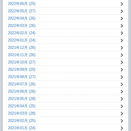
2022年06月 (25)
2022年05月 (27)
2022年04月 (26)
2022年03月 (26)
2022年02月 (24)
2022年01月 (24)
2021年12月 (26)
2021年11月 (26)
2021年10月 (27)
2021年09月 (25)
2021年08月 (27)
2021年07月 (26)
2021年06月 (26)
2021年05月 (28)
2021年04月 (25)
2021年03月 (28)
2021年02月 (25)
2021年01月 (24)